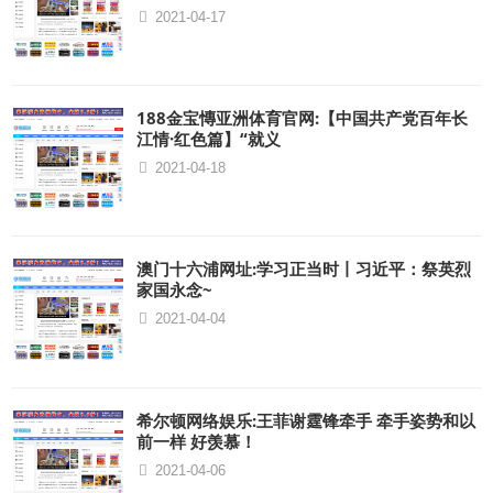
2021-04-17
188金宝慱亚洲体育官网:【中国共产党百年长
江情·红色篇】“就义
2021-04-18
澳门十六浦网址:学习正当时丨习近平：祭英烈
家国永念~
2021-04-04
希尔顿网络娱乐:王菲谢霆锋牵手 牵手姿势和以
前一样 好羡慕！
2021-04-06