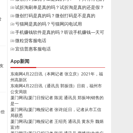
赚
试折淘刷单是真的吗？试折淘是真的还是假？
微创打码是真的吗？微创打码是不是真的
常
亏猫网是真的吗？亏猫网闪电试用
手机赚钱软件是真的吗？听说手机赚钱—天可
以
微粒贷客服电话
宜信普惠客服电话
App新闻
友
东南网4月22日讯（本网记者 张立庆）2021年，福
州高新区
东南网4月22日讯（通讯员 郭振强）日前，福州市
公安局鼓
厦门网讯(厦门日报记者 陈泥 通讯员 郑振坤)销售的
是一
厦门网讯(厦门晚报记者 张诗)近日，记者从市工信
一些
局获悉
厦门网讯(厦门晚报记者 王绍亮 通讯员 黄东升 魏炳
富)市