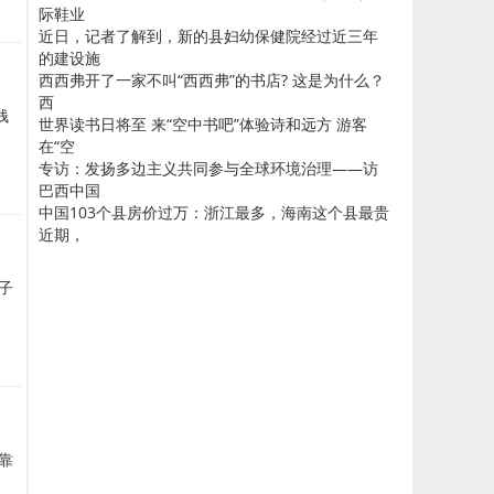
际鞋业
近日，记者了解到，新的县妇幼保健院经过近三年
的建设施
西西弗开了一家不叫“西西弗”的书店? 这是为什么？
西
钱
世界读书日将至 来“空中书吧”体验诗和远方 游客
在“空
专访：发扬多边主义共同参与全球环境治理——访
巴西中国
中国103个县房价过万：浙江最多，海南这个县最贵
近期，
子
靠