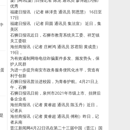
厦门网讯(厦门日报记者 陈泥 通讯员 廖博超)为推广
优秀
福建日报讯 （记者 林泽贵 通讯员 郭恩慧） 16日至
17日
福建日报讯 （记者 田圆 通讯员 集法宣） 近日，集
中
美区
石狮日报讯近日，石狮市教育系统关工委、祥芝镇
关工委联
海丝商报讯（记者 庄树鸿 通讯员 苏君阳 黄成贵）
19日，
为有效遏制网络电信诈骗案件多发、频发势头，保
护人民群
为进一步提升南安市政务服务便民化水平，营造有
蛋蛋
利于创新
石狮日报讯普法进校园，为青春护航。4月21日上
午，石狮
石狮日报讯日前，泉州市2021年市级上市、挂牌后
备企业名
海丝商报讯（记者 黄睿超 通讯员 陈玉丹）近日，
记者从
是
海丝商报讯（记者 黄睿超 通讯员 傅刚）昨日，记
者从南
晋江新闻网4月22日讯在第二十三届中国（晋江）国