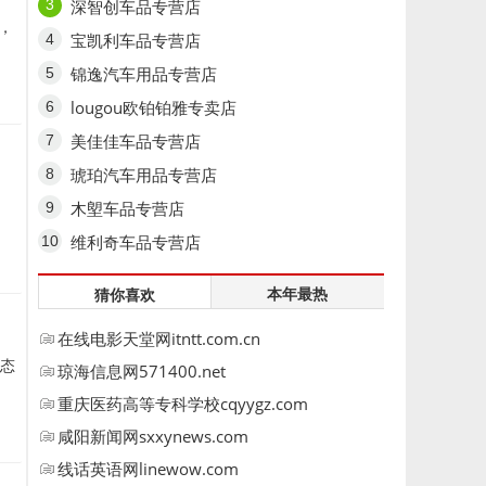
深智创车品专营店
，
宝凯利车品专营店
锦逸汽车用品专营店
lougou欧铂铂雅专卖店
美佳佳车品专营店
琥珀汽车用品专营店
木塱车品专营店
维利奇车品专营店
本年最热
猜你喜欢
在线电影天堂网itntt.com.cn
动态
琼海信息网571400.net
重庆医药高等专科学校cqyygz.com
咸阳新闻网sxxynews.com
线话英语网linewow.com