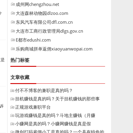
成州网chengzhou.net
大连森林动物园dlzoo.com
？
东风汽车有限公司dfl.com.cn
大连市工商行政管理局dlgs.gov.cn
E都市edushi.com
乐购商城拼单返佣xiaoyuanwopai.com
宝是
热门标签
文章收藏
付不不博客的兼职是真的吗？
挂机赚钱是真的吗？关于挂机赚钱的那些事
诉
正规游戏兼职平台
玩游戏赚钱是真的吗？斗地主赚钱（月赚
6000）
小赚网是真的吗？小赚网赚钱是真是假
微创打码雇佣小工是真的吗？一个具有特色的