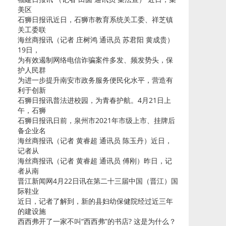
美区
石狮日报讯近日，石狮市教育系统关工委、祥芝镇
关工委联
海丝商报讯（记者 庄树鸿 通讯员 苏君阳 黄成贵）
19日，
为有效遏制网络电信诈骗案件多发、频发势头，保
护人民群
为进一步提升南安市政务服务便民化水平，营造有
利于创新
石狮日报讯普法进校园，为青春护航。4月21日上
午，石狮
石狮日报讯日前，泉州市2021年市级上市、挂牌后
备企业名
海丝商报讯（记者 黄睿超 通讯员 陈玉丹）近日，
记者从
海丝商报讯（记者 黄睿超 通讯员 傅刚）昨日，记
者从南
晋江新闻网4月22日讯在第二十三届中国（晋江）国
际鞋业
近日，记者了解到，新的县妇幼保健院经过近三年
的建设施
西西弗开了一家不叫“西西弗”的书店? 这是为什么？