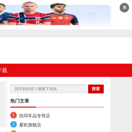
✕
下载
热门文章
悦同车品专营店
夏欧旗舰店