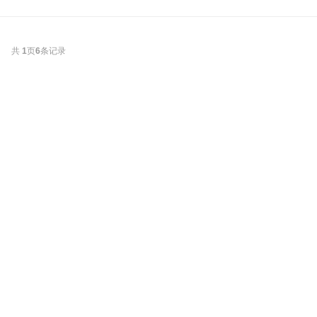
共
1
页
6
条记录