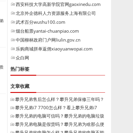
西安科技大学高新学院官网gaoxinedu.com
北京外企德科人力资源服务上海有限公司
fescoa
弟
武术百分wushu100.com
烟台船票yantai-chuanpiao.com
中国柳林政府门户网liulin.gov.cn
乐购商城拼单返佣xiaoyuanwopai.com
众白网
质
热门标签
文章收藏
攀升兄弟售后怎么样？攀升兄弟保修三年吗？
攀升兄弟i7 7700怎么样？看上攀升兄弟i7
7700
攀升兄弟的电脑可信吗？攀升兄弟的电脑垃圾
攀升兄弟电脑是假货吗？攀升兄弟为啥那么便
宜
攀升兄弟的电脑怎么样？攀升兄弟的电脑不能