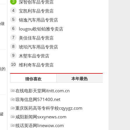
深智创车品专营店
宝凯利车品专营店
锦逸汽车用品专营店
确做
lougou欧铂铂雅专卖店
美佳佳车品专营店
琥珀汽车用品专营店
木塱车品专营店
维利奇车品专营店
恒的
本年最热
猜你喜欢
在线电影天堂网itntt.com.cn
琼海信息网571400.net
重庆医药高等专科学校cqyygz.com
罐
咸阳新闻网sxxynews.com
线话英语网linewow.com