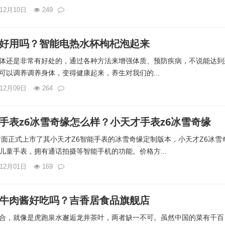
年12月10日
249
好用吗？智能电热水杯枸杞泡起来
体还是非常有好处的，通过各种方法来增强体质、预防疾病，不说能达到
可以调养调养身体，变得健康起来，养生对我们的...
年12月09日
264
手表z6冰雪奇缘怎么样？小天才手表z6冰雪奇缘
才方面正式上市了其小天才Z6智能手表的冰雪奇缘定制版本，小天才Z6冰雪
儿童手表，拥有通话拍摄等智能手机的功能。价格方...
年12月01日
169
牛肉酱好吃吗？吉香居食品旗舰店
合，就像是虎跑泉水邂逅龙井茶叶，两者缺一不可。虽然中国的菜有千百