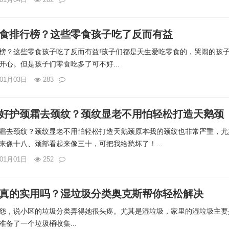
食排行榜？这些零食孩子吃了反而有益
榜？这些零食孩子吃了反而有益!孩子们都是天生爱吃零食的，哭闹的孩
开心。但是孩子们零食吃多了可不好...
年01月03日
283
好护颈霜去颈纹？颈纹显老不用怕轻松打造天鹅颈
霜去颈纹？颈纹显老不用怕轻松打造天鹅颈原本我的颈纹也非常严重，尤
来像十八、颈部看起来像三十，可把我给愁坏了！...
年01月01日
252
真的实用吗？湿垃圾分类奥克斯帮你轻松解决
怨，说小区的垃圾分类弄得她很头疼。尤其是湿垃圾，家里的湿垃圾主要
备了一个垃圾桶收集...