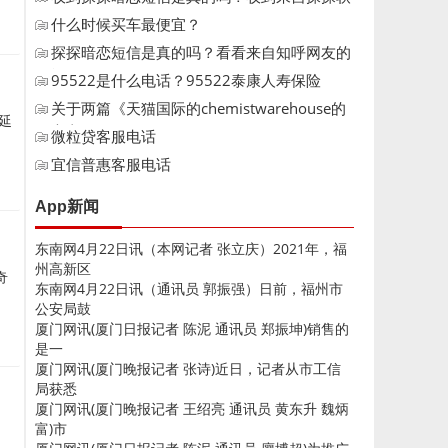
件
什么时候买车最便宜？
探探暗恋短信是真的吗？看看来自知呼网友的
评
95522是什么电话？95522泰康人寿保险
关于两篇《天猫国际的chemistwarehouse的
延
官方
微粒贷客服电话
宜信普惠客服电话
App新闻
东南网4月22日讯（本网记者 张立庆）2021年，福
州高新区
奇
东南网4月22日讯（通讯员 郭振强）日前，福州市
公安局鼓
厦门网讯(厦门日报记者 陈泥 通讯员 郑振坤)销售的
是一
厦门网讯(厦门晚报记者 张诗)近日，记者从市工信
局获悉
厦门网讯(厦门晚报记者 王绍亮 通讯员 黄东升 魏炳
富)市