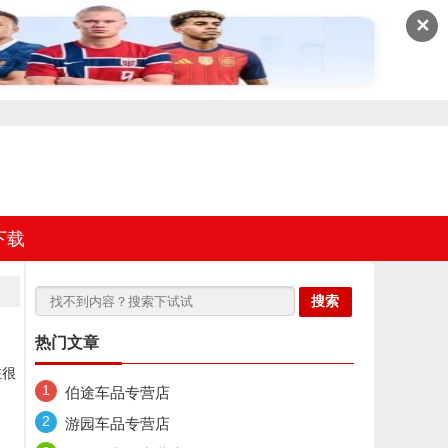
✕
下载
热门文章
在很
伯途车品专营店
游园车品专营店