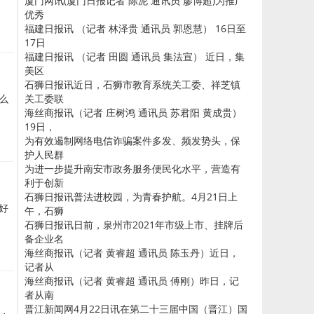
厦门网讯(厦门日报记者 陈泥 通讯员 廖博超)为推广
优秀
福建日报讯 （记者 林泽贵 通讯员 郭恩慧） 16日至
17日
福建日报讯 （记者 田圆 通讯员 集法宣） 近日，集
美区
石狮日报讯近日，石狮市教育系统关工委、祥芝镇
关工委联
么
海丝商报讯（记者 庄树鸿 通讯员 苏君阳 黄成贵）
19日，
为有效遏制网络电信诈骗案件多发、频发势头，保
护人民群
为进一步提升南安市政务服务便民化水平，营造有
利于创新
石狮日报讯普法进校园，为青春护航。4月21日上
好
午，石狮
石狮日报讯日前，泉州市2021年市级上市、挂牌后
备企业名
海丝商报讯（记者 黄睿超 通讯员 陈玉丹）近日，
记者从
海丝商报讯（记者 黄睿超 通讯员 傅刚）昨日，记
者从南
晋江新闻网4月22日讯在第二十三届中国（晋江）国