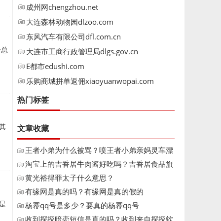
成州网chengzhou.net
大连森林动物园dlzoo.com
东风汽车有限公司dfl.com.cn
子总
大连市工商行政管理局dlgs.gov.cn
E都市edushi.com
乐购商城拼单返佣xiaoyuanwopai.com
热门标签
其
文章收藏
王者小弟为什么被骂？喷王者小弟亲妈灵车漂
移
淘宝上的吉香居牛肉酱好吃吗？吉香居食品旗
舰
黄光裕得罪太子什么意思？
有缘网是真的吗？有缘网是真的假的
是
杨幂qq号是多少？要真的杨幂qq号
收到探探暗恋短信是真的吗？收到来自探探软