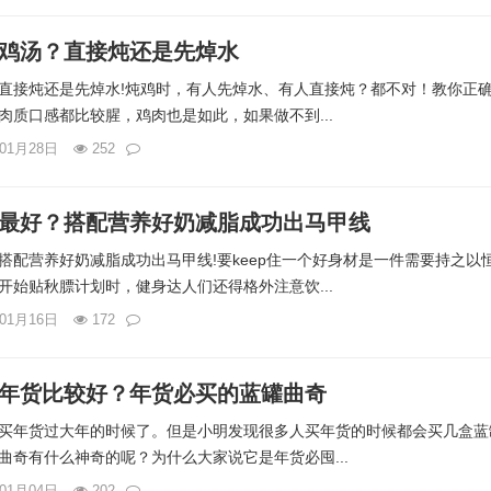
鸡汤？直接炖还是先焯水
直接炖还是先焯水!炖鸡时，有人先焯水、有人直接炖？都不对！教你正
肉质口感都比较腥，鸡肉也是如此，如果做不到...
年01月28日
252
最好？搭配营养好奶减脂成功出马甲线
搭配营养好奶减脂成功出马甲线!要keep住一个好身材是一件需要持之以
开始贴秋膘计划时，健身达人们还得格外注意饮...
年01月16日
172
年货比较好？年货必买的蓝罐曲奇
买年货过大年的时候了。但是小明发现很多人买年货的时候都会买几盒蓝
曲奇有什么神奇的呢？为什么大家说它是年货必囤...
年01月04日
202