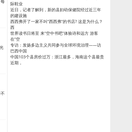
。每
际鞋业
近日，记者了解到，新的县妇幼保健院经过近三年
的建设施
西西弗开了一家不叫“西西弗”的书店? 这是为什么？
西
世界读书日将至 来“空中书吧”体验诗和远方 游客
在“空
专访：发扬多边主义共同参与全球环境治理——访
光
巴西中国
中国103个县房价过万：浙江最多，海南这个县最贵
近期，
少不